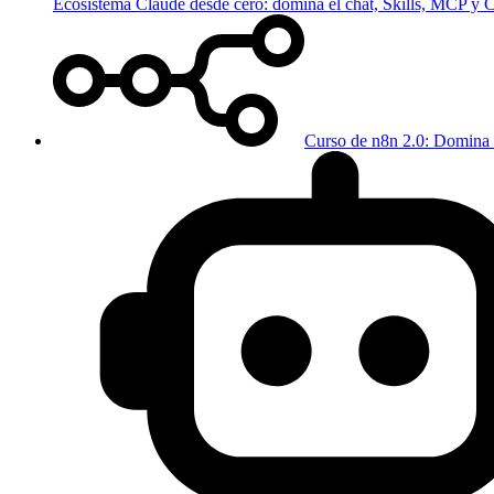
Ecosistema Claude desde cero: domina el chat, Skills, MCP y
Curso de n8n 2.0: Domina 