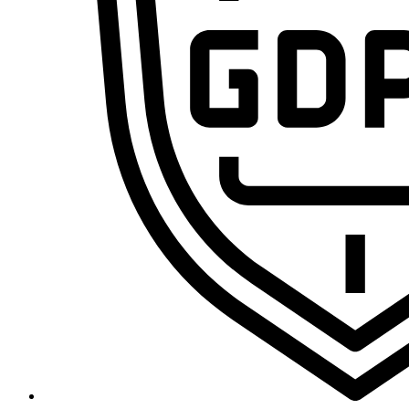
Domina la sistematización con IA y conviértete en el pr
Cursos
Primeros Pasos en VA360
Ecosistema Claude desde cero: domina el chat, Skills, MCP y Claude 
Curso de n8n 2.0: Domina las Automatizaciones de Cero a Experto [E
Curso de Agentes IA – De cero a experto
Marco Legal de la IA: RGPD, IA Act y Data Act para Profesionales
Curso de VibeCoding de Cero a Experto
Freepik Spaces desde cero: crea, organiza y automatiza contenido
Curso de CapCut de Cero a Experto por Ramon Teleco
MAKE.com (integromat) – De cero a experto
Legal y Blog