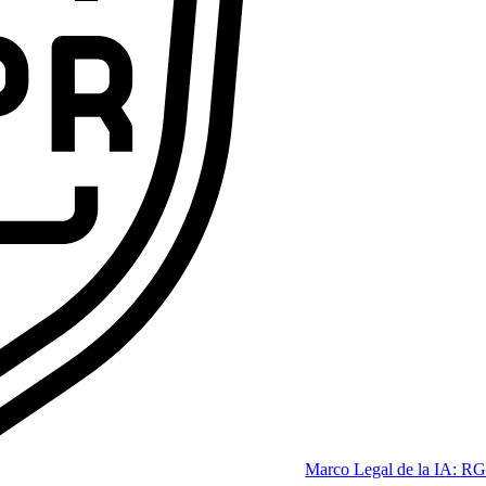
ofesional que las empresas se pelean por tener.
Code
dición 2026]
Marco Legal de la IA: RG