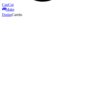
CapCut
Make
Dudas
Carrito