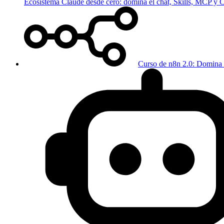
Ecosistema Claude desde cero: domina el chat, Skills, MCP y
Curso de n8n 2.0: Domina 