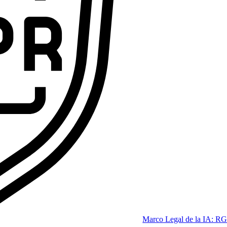
ofesional que las empresas se pelean por tener.
Code
dición 2026]
Marco Legal de la IA: RG