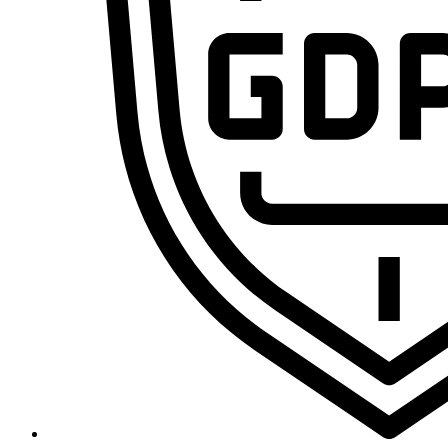
Domina la sistematización con IA y conviértete en el pr
Cursos
Primeros Pasos en VA360
Ecosistema Claude desde cero: domina el chat, Skills, MCP y Claude 
Curso de n8n 2.0: Domina las Automatizaciones de Cero a Experto [E
Curso de Agentes IA – De cero a experto
Marco Legal de la IA: RGPD, IA Act y Data Act para Profesionales
Curso de VibeCoding de Cero a Experto
Freepik Spaces desde cero: crea, organiza y automatiza contenido
Curso de CapCut de Cero a Experto por Ramon Teleco
MAKE.com (integromat) – De cero a experto
Legal y Blog