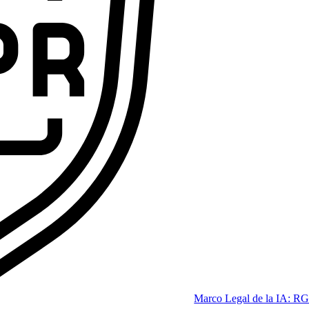
ofesional que las empresas se pelean por tener.
Code
dición 2026]
Marco Legal de la IA: RG