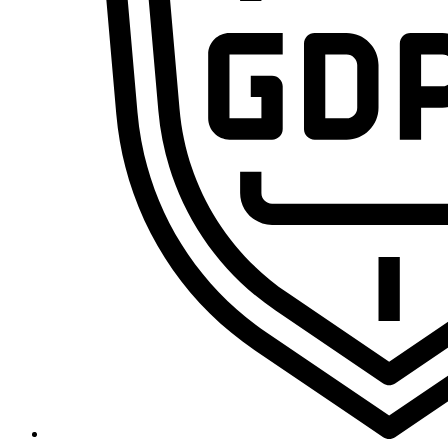
Domina la sistematización con IA y conviértete en el pr
Cursos
Primeros Pasos en VA360
Ecosistema Claude desde cero: domina el chat, Skills, MCP y Claude 
Curso de n8n 2.0: Domina las Automatizaciones de Cero a Experto [E
Curso de Agentes IA – De cero a experto
Marco Legal de la IA: RGPD, IA Act y Data Act para Profesionales
Curso de VibeCoding de Cero a Experto
Freepik Spaces desde cero: crea, organiza y automatiza contenido
Curso de CapCut de Cero a Experto por Ramon Teleco
MAKE.com (integromat) – De cero a experto
Legal y Blog