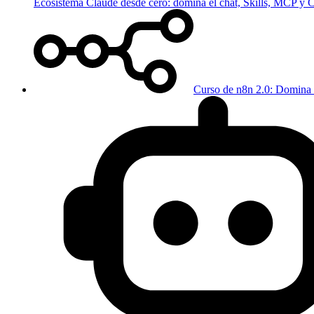
Ecosistema Claude desde cero: domina el chat, Skills, MCP y
Curso de n8n 2.0: Domina 