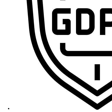
Domina la sistematización con IA y conviértete en el pr
Cursos
Primeros Pasos en VA360
Ecosistema Claude desde cero: domina el chat, Skills, MCP y Claude 
Curso de n8n 2.0: Domina las Automatizaciones de Cero a Experto [E
Curso de Agentes IA – De cero a experto
Marco Legal de la IA: RGPD, IA Act y Data Act para Profesionales
Curso de VibeCoding de Cero a Experto
Freepik Spaces desde cero: crea, organiza y automatiza contenido
Curso de CapCut de Cero a Experto por Ramon Teleco
MAKE.com (integromat) – De cero a experto
Legal y Blog