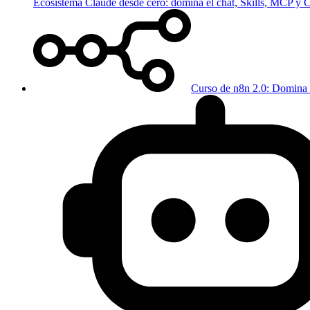
Ecosistema Claude desde cero: domina el chat, Skills, MCP y
Curso de n8n 2.0: Domina 