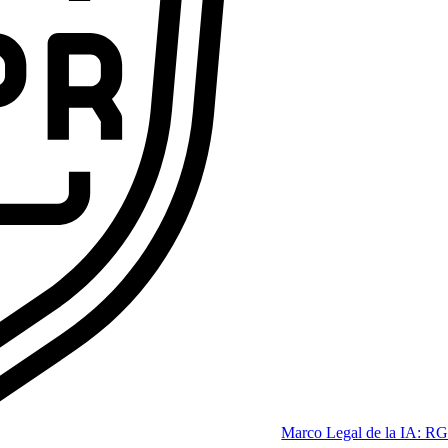
ofesional que las empresas se pelean por tener.
Code
dición 2026]
Marco Legal de la IA: RG