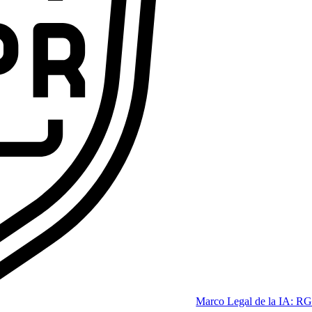
ofesional que las empresas se pelean por tener.
Code
dición 2026]
Marco Legal de la IA: RG