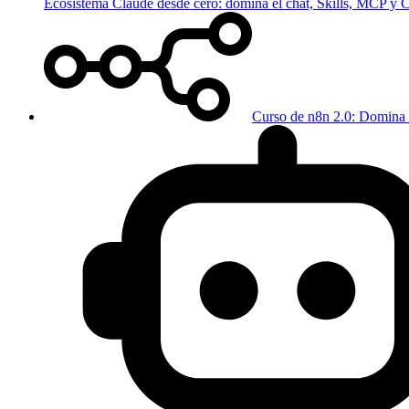
Ecosistema Claude desde cero: domina el chat, Skills, MCP y
Curso de n8n 2.0: Domina 