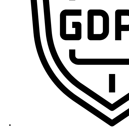
Domina la sistematización con IA y conviértete en el pr
Cursos
Primeros Pasos en VA360
Ecosistema Claude desde cero: domina el chat, Skills, MCP y Claude 
Curso de n8n 2.0: Domina las Automatizaciones de Cero a Experto [E
Curso de Agentes IA – De cero a experto
Marco Legal de la IA: RGPD, IA Act y Data Act para Profesionales
Curso de VibeCoding de Cero a Experto
Freepik Spaces desde cero: crea, organiza y automatiza contenido
Curso de CapCut de Cero a Experto por Ramon Teleco
MAKE.com (integromat) – De cero a experto
Legal y Blog