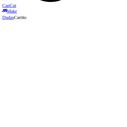
CapCut
Make
Dudas
Carrito