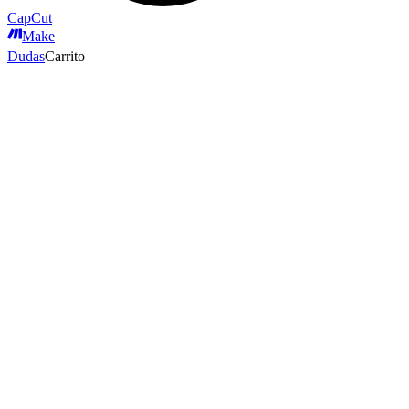
CapCut
Make
Dudas
Carrito