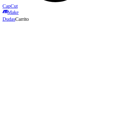
CapCut
Make
Dudas
Carrito