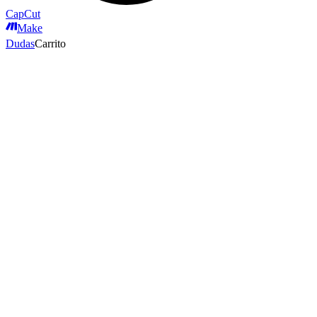
CapCut
Make
Dudas
Carrito