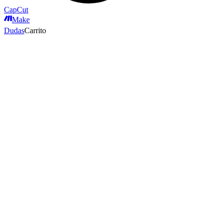
CapCut
Make
Dudas
Carrito