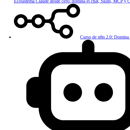
Ecosistema Claude desde cero: domina el chat, Skills, MCP y
Curso de n8n 2.0: Domina 