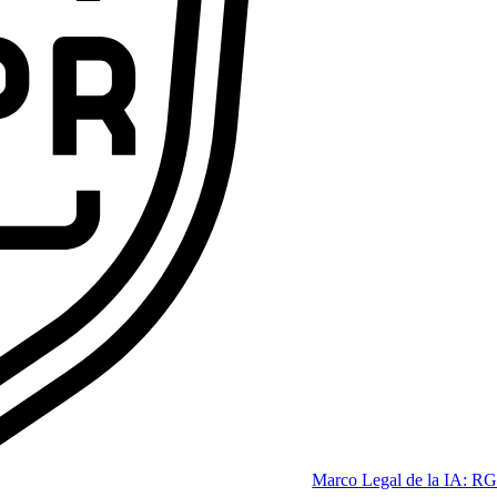
ofesional que las empresas se pelean por tener.
Code
dición 2026]
Marco Legal de la IA: RG