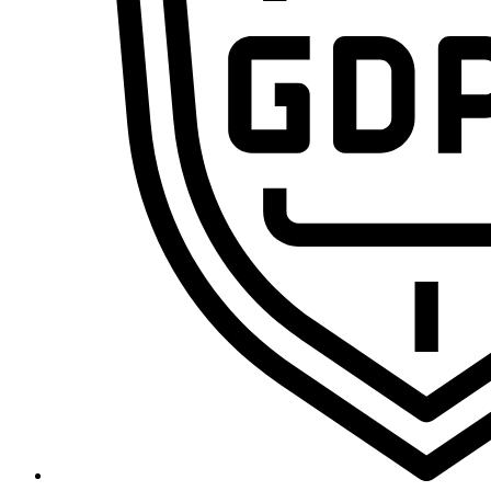
Domina la sistematización con IA y conviértete en el pr
Cursos
Primeros Pasos en VA360
Ecosistema Claude desde cero: domina el chat, Skills, MCP y Claude 
Curso de n8n 2.0: Domina las Automatizaciones de Cero a Experto [E
Curso de Agentes IA – De cero a experto
Marco Legal de la IA: RGPD, IA Act y Data Act para Profesionales
Curso de VibeCoding de Cero a Experto
Freepik Spaces desde cero: crea, organiza y automatiza contenido
Curso de CapCut de Cero a Experto por Ramon Teleco
MAKE.com (integromat) – De cero a experto
Legal y Blog