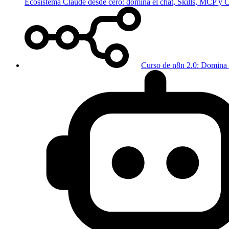
Ecosistema Claude desde cero: domina el chat, Skills, MCP y
Curso de n8n 2.0: Domina 