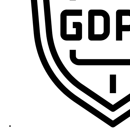
Domina la sistematización con IA y conviértete en el pr
Cursos
Primeros Pasos en VA360
Ecosistema Claude desde cero: domina el chat, Skills, MCP y Claude 
Curso de n8n 2.0: Domina las Automatizaciones de Cero a Experto [E
Curso de Agentes IA – De cero a experto
Marco Legal de la IA: RGPD, IA Act y Data Act para Profesionales
Curso de VibeCoding de Cero a Experto
Freepik Spaces desde cero: crea, organiza y automatiza contenido
Curso de CapCut de Cero a Experto por Ramon Teleco
MAKE.com (integromat) – De cero a experto
Legal y Blog