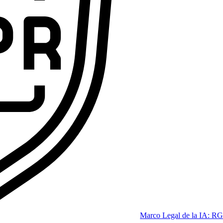
ofesional que las empresas se pelean por tener.
Code
dición 2026]
Marco Legal de la IA: RG