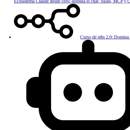
Ecosistema Claude desde cero: domina el chat, Skills, MCP y
Curso de n8n 2.0: Domina 