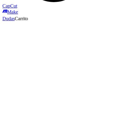
CapCut
Make
Dudas
Carrito