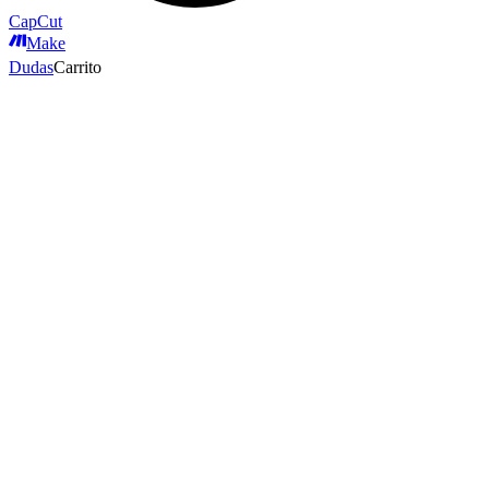
CapCut
Make
Dudas
Carrito