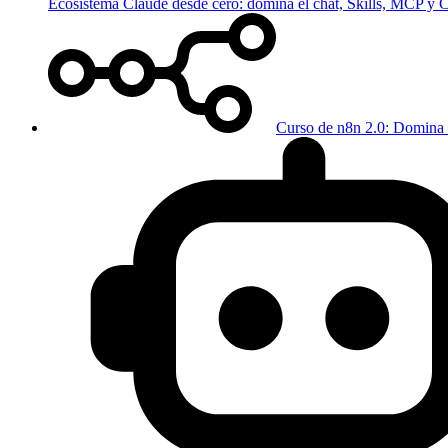
Ecosistema Claude desde cero: domina el chat, Skills, MCP y
Curso de n8n 2.0: Domina 