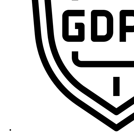
Domina la sistematización con IA y conviértete en el pr
Cursos
Primeros Pasos en VA360
Ecosistema Claude desde cero: domina el chat, Skills, MCP y Claude 
Curso de n8n 2.0: Domina las Automatizaciones de Cero a Experto [E
Curso de Agentes IA – De cero a experto
Marco Legal de la IA: RGPD, IA Act y Data Act para Profesionales
Curso de VibeCoding de Cero a Experto
Freepik Spaces desde cero: crea, organiza y automatiza contenido
Curso de CapCut de Cero a Experto por Ramon Teleco
MAKE.com (integromat) – De cero a experto
Legal y Blog