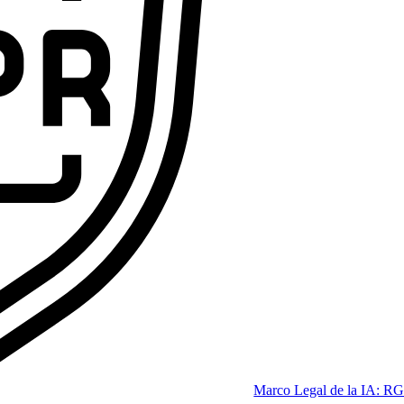
ofesional que las empresas se pelean por tener.
Code
dición 2026]
Marco Legal de la IA: RG