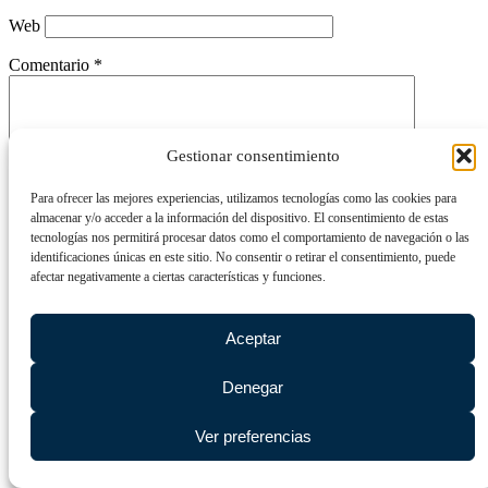
Web
Comentario
*
Gestionar consentimiento
Para ofrecer las mejores experiencias, utilizamos tecnologías como las cookies para
almacenar y/o acceder a la información del dispositivo. El consentimiento de estas
tecnologías nos permitirá procesar datos como el comportamiento de navegación o las
identificaciones únicas en este sitio. No consentir o retirar el consentimiento, puede
afectar negativamente a ciertas características y funciones.
Este @ño
*
Aceptar
Denegar
Ver preferencias