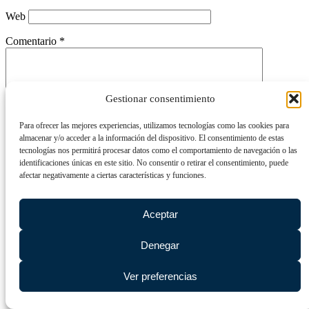
Web
Comentario
*
Gestionar consentimiento
Para ofrecer las mejores experiencias, utilizamos tecnologías como las cookies para
almacenar y/o acceder a la información del dispositivo. El consentimiento de estas
tecnologías nos permitirá procesar datos como el comportamiento de navegación o las
identificaciones únicas en este sitio. No consentir o retirar el consentimiento, puede
afectar negativamente a ciertas características y funciones.
Este @ño
*
Aceptar
Denegar
Ver preferencias