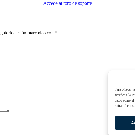
Accede al foro de soporte
gatorios están marcados con
*
Para ofrecer l
acceder a la i
datos como el 
retirar el cons
A