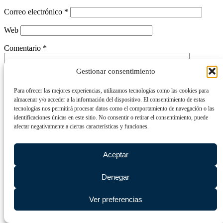
Correo electrónico
*
Web
Comentario
*
Gestionar consentimiento
Para ofrecer las mejores experiencias, utilizamos tecnologías como las cookies para
almacenar y/o acceder a la información del dispositivo. El consentimiento de estas
tecnologías nos permitirá procesar datos como el comportamiento de navegación o las
identificaciones únicas en este sitio. No consentir o retirar el consentimiento, puede
afectar negativamente a ciertas características y funciones.
Este @ño
*
Aceptar
Denegar
Ver preferencias