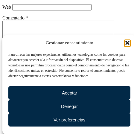
Web
Comentario
*
Gestionar consentimiento
Para ofrecer las mejores experiencias, utilizamos tecnologías como las cookies para
almacenar y/o acceder a la información del dispositivo. El consentimiento de estas
tecnologías nos permitirá procesar datos como el comportamiento de navegación o las
identificaciones únicas en este sitio. No consentir o retirar el consentimiento, puede
afectar negativamente a ciertas características y funciones.
Este @ño
*
Aceptar
Denegar
Ver preferencias