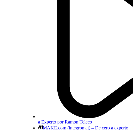
a Experto por Ramon Teleco
MAKE.com (integromat) – De cero a experto