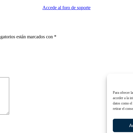
Accede al foro de soporte
gatorios están marcados con
*
Para ofrecer l
acceder a la i
datos como el 
retirar el cons
A