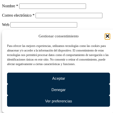
Nombre
*
Correo electrónico
*
Web
Comentario
*
Gestionar consentimiento
Para ofrecer las mejores experiencias, utilizamos tecnologías como las cookies para
almacenar y/o acceder a la información del dispositivo. El consentimiento de estas
tecnologías nos permitirá procesar datos como el comportamiento de navegación o las
identificaciones únicas en este sitio. No consentir o retirar el consentimiento, puede
afectar negativamente a ciertas características y funciones.
Aceptar
Este @ño
*
Denegar
Ver preferencias