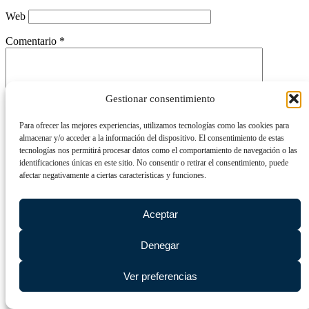
Web
Comentario
*
Gestionar consentimiento
Para ofrecer las mejores experiencias, utilizamos tecnologías como las cookies para
almacenar y/o acceder a la información del dispositivo. El consentimiento de estas
tecnologías nos permitirá procesar datos como el comportamiento de navegación o las
identificaciones únicas en este sitio. No consentir o retirar el consentimiento, puede
afectar negativamente a ciertas características y funciones.
Este @ño
*
Aceptar
Denegar
Ver preferencias