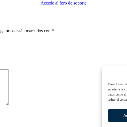
Accede al foro de soporte
gatorios están marcados con
*
Para ofrecer l
acceder a la i
datos como el 
retirar el cons
A